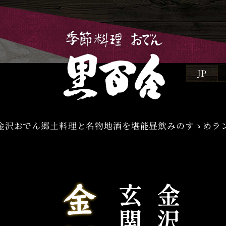
JP
初め
金沢おでん
郷土料理と名物
地酒を堪能
昼飲みのすゝめ
ラ
金
郷土
地