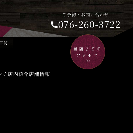
ご予約・お問い合わせ
076-260-3722
EN
ホーム
昼飲みのすゝめ
当店までの
アクセス
ての方へ
ランチ
ンチ
店内紹介
店舗情報
沢おでん
店内紹介
料理と名物
店舗情報
酒を堪能