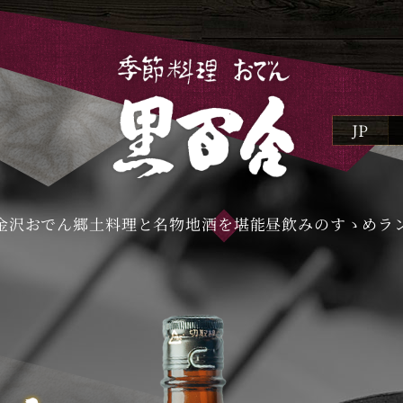
JP
JP
初め
金沢おでん
郷土料理と名物
地酒を堪能
昼飲みのすゝめ
ラ
金
郷土
地