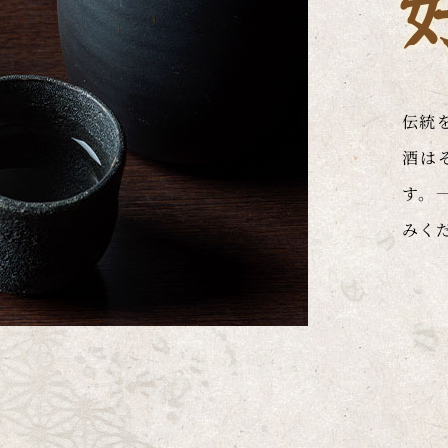
伝統
酒は
す。
みく