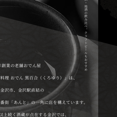
石川・金沢で日本酒・地酒の飲み比べ。クラフトビールもおすすめ
当店までのアクセス
JP
EN
3年創業の老舗おでん屋
ご予約・お問い合わせ
076-260-3722
料理 おでん 黒百合（くろゆり）」は、
県金沢市、金沢駅直結の
百番街「あんと」の一角に店を構えています。
年以上続く酒蔵が点在する金沢では、