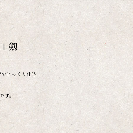
口 剱
酵でじっくり仕込
です。