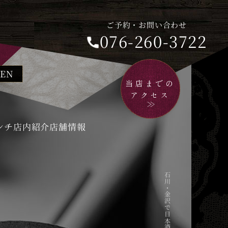
ご予約・お問い合わせ
076-260-3722
EN
EN
ホーム
昼飲みのすゝめ
当店までの
アクセス
ての方へ
ランチ
ンチ
店内紹介
店舗情報
沢おでん
店内紹介
料理と名物
店舗情報
酒を堪能