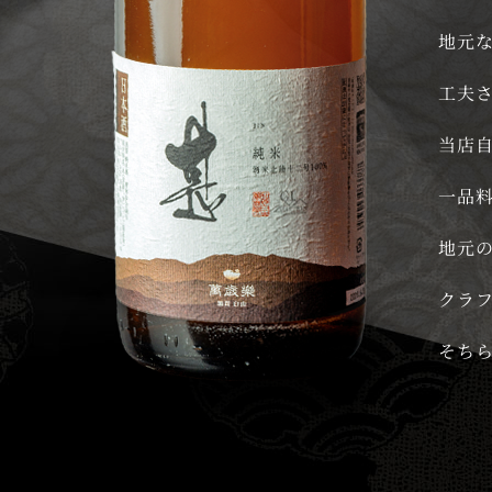
地元
工夫
当店
一品
地元
クラ
そち