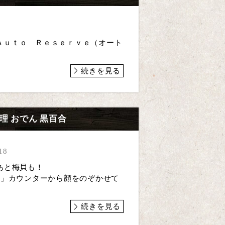
Ａｕｔｏ Ｒｅｓｅｒｖｅ（オート
続きを見る
 おでん 黒百合
18
玉子と、あと梅貝も！
。」カウンターから顔をのぞかせて
続きを見る