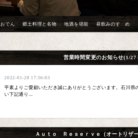
沢おでん
郷土料理と名物
地酒を堪能
昼飲みのすゝめ
営業時間変更のお知らせ(1/27～
2022-01-28 17:56:03
平素よりご愛顧いただき誠にありがとうございます。石川県
い下記通り...
Ａｕｔｏ Ｒｅｓｅｒｖｅ（オートリザ